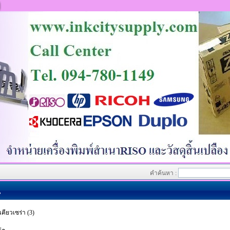
คำค้นหา :
น
คียวเซร่า (3)